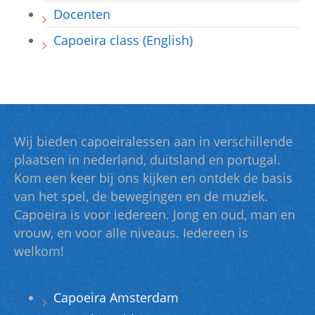
Docenten
Capoeira class (English)
Wij bieden capoeiralessen aan in verschillende
plaatsen in nederland, duitsland en portugal.
Kom een keer bij ons kijken en ontdek de basis
van het spel, de bewegingen en de muziek.
Capoeira is voor iedereen. Jong en oud, man en
vrouw, en voor alle niveaus. Iedereen is
welkom!
Capoeira Amsterdam