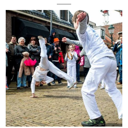
mooie natuur van het eiland. Uiteraard gaat dit altijd
gepaard met veel capoeira en muzieksessies. Nu kregen we
echter de kans om de lokale kinderen van het eiland kennis
te laten maken met capoeira. Bij onze workshops en
capoeiralessen staat het maken van plezier voorop. De
kinderen kregen een introductie van de basisbewegingen
van capoeira in combinatie met muziek. De workshops
werden verzorgd door mestre Grilo. Als verassing voor de
kinderen en leerkrachten van de school,
werd hij ondersteund door contramestre Pé de Vento van de
groep Biriba Brasil en enkele leerlingen van de beide
leraren. Wil je meer weten over de speelse en energieke
workshops van Grilo Capoeira voor kids of volwassenen? Klik
op: workshop capoeira Neem een kijkje in het fotoalbum van
de workshops: – Foto’s capoeiraworkshop voor kinderen
basisschool OBS ‘t Jok Terschelling […]