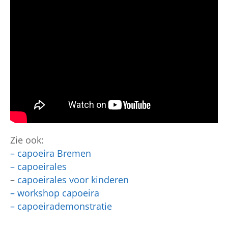
Zie ook:
–
capoeira Bremen
–
capoeirales
–
capoeirales voor kinderen
–
workshop capoeira
–
capoeirademonstratie