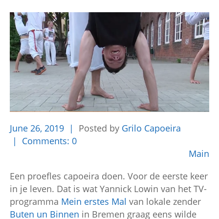
June
26,
2019
Posted by
Grilo Capoeira
Comments:
0
Main
Een proefles capoeira doen. Voor de eerste keer
in je leven. Dat is wat Yannick Lowin van het TV-
programma
Mein erstes Mal
van lokale zender
Buten un Binnen
in Bremen graag eens wilde