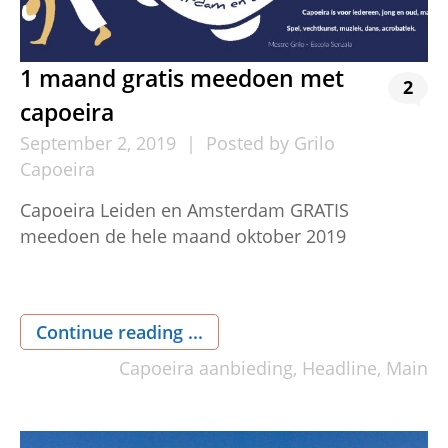
1 maand gratis meedoen met
2
capoeira
September
2,
2019
Posted by
Grilo
Capoeira
Capoeira Leiden en Amsterdam GRATIS
meedoen de hele maand oktober 2019
Continue reading ...
Capoeira aanbieding
,
Headline
,
Main